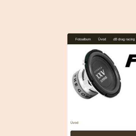
Fotoalbum
Úvod
dB drag racing
Úvod