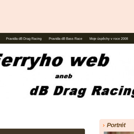
Pravidla dB Drag Racing
Pravidla dB Bass Race
Moje úspěchy v roce 2008
Portrét