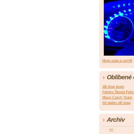
Moje auta a carhifi
Oblíbené
dB drag team
Fabiho Škoda Felic
Maxx Czech Team
All states dB drag
Archiv
<<