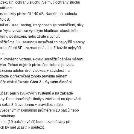
adekvátní ochranu sluchu. Sejmutí ochrany sluchu
lifikaci.
esmí nikdy překročit 140 dB. Naměřená hodnota
40 dB.
lář dB Drag Racing, který obsahuje prohlášení, díky
že "vystavování se vysokým hladinám akustického
lému poškození, nebo ztrátě sluchu".
ěžící mají 30 sekund k dosažení co nejvyšší hladiny
í pro měření SPL zaznamená a uloží každé nejvyšší
ní.
í otevřeno vozidlo. Pokud soutěžící běhěm měření
kován. Pokud dojde k překročení tohoto pravidla
ěžícímu udělen druhý pokus, v závislosti na
dojde k překročení tohoto pravidla během
ěže diskalifikován.
Část 2 – Systém členění
oučástí jejich zvukových systémů a na základě
ny. Pro odpovídající limity v závislosti na úpravách
na sekci 3-5 uvedenou v pravidlech dále.
 uvedeným maximálním průměrem 10 palců nebo
roduktory.
dle (10 palců a větší) budou započítány při
ých by měl účastník soutěžit.