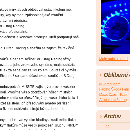
kové míry, abych obtěžoval ostatní kolem mě.
ry, kdy by mohl způsobit nějaké zranění.
právními předpisy.
 dB Drag Racing.
vat profesionálně.
olečnosti a koncové prodejce, kteří podporují náš
B Drag Racing a snažím se zajistit, že tak činí i
Moje auta a carhifi
iváků je během sešlostí dB Drag Racing vždy
ozidla a jeho zvukového systému, mají soutěžící
jak za sebe, tak za lidi kolem. Soutěžící by měli
Oblíbené
dříve, než se stane účastníkem soutěže dB Drag
dB drag team
 nebezpečné. MUSÍTE zajistit, že provoz vašeho
Fabiho Škoda Felic
okolí. Prosíme vás o dodržování všech místních
Maxx Czech Team
o vozidla se přesvěčte, že je vaše dráha čistá. I
All states dB drag
et asistenci při přesouvání a/nebo při řízení
a řízení soutěžních strojů leží na bedrech
Archiv
ny produkovat vysoké hladiny akustického tlaku.
ickým tlakům může vést k poškození sluchu. NIKDY
<<