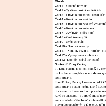
Obsah
Část 1 – Obecná pravidla
Část 2 – Systém členění soutěžících
Část 3 – Pravidla pro kabinu cestujících
Část 4 – Pravidla pro vozidlo
Část 5 – Pravidla pro zvukové vybavení
Část 6 – Pravidla pro instalace
Část 7 – Zvyšování počtu bodů
Část 8 – Certifikovaný SPL
Část 9 – Světová finále
Část 10 – Světové rekordy
Část 11 – Kontroly vozidla, Porušení pr
Část 12 – Vystupování soutěžícího
Část 13 - Dopnění a jíná usnesení
Soutěž dB Drag Racing
dB Drag Racing je formát soutěže v ozvu
proti sobě v co nejhlasitějším stereo sy
Drag Racing.
The dB Drag Racing Association (dBDRA) 
Drag Racing pokud možno jasná a zahrno
občas není v tomto souboru pravidel uv
Když se tak stane, je odpovědností hlav
věc v souladu s "duchem" soutěže dB Dr
pravidlům obsaženým v této knize a řídi