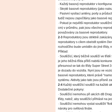
· Každý basový reproduktor v konfigura
· Skryté basové reproduktory (jako nale
· Pasivní vysílací antény, porty a průd
tudíž nejsou započítány jako basové rep
· Pokud je největší reproduktor soutěž
cm) v průměru, pak jsou všechny reprodu
považovány za basové reproduktory.
2-3
Reproduktory jsou striktně zakázány.
reproduktory s cílem obelstít systém čl
rozhodčího bude umístěn do jiné třídy, 
Příklad:
· Soutěžící, který běžně soutěží ve třídě
je jeho běžná třída příliš nabitá konkur
přesunout se tak do třídy Super Street 3
je dozadu do vozidla. Nyní jsou ve vozid
basové reproduktory, které právě "namo
systému. Aktivity jako tato jsou přísně z
2-4
Každý soutěžící soutěží na každé ak
Dodatečné pokyny:
· Soutěžící nemohou při akcích dB Drag 
třídy, natož, aby soutěžící přihlásil na 
· Soutěžící nemohou vyslat soutěžit "flot
nároky pro světová finále.