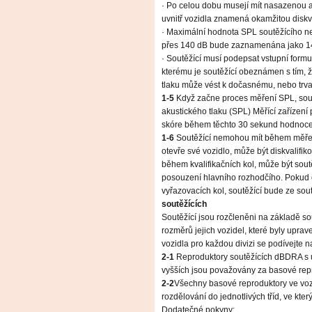
· Po celou dobu musejí mít nasazenou 
uvnitř vozidla znamená okamžitou diskva
· Maximální hodnota SPL soutěžícího n
přes 140 dB bude zaznamenána jako 1
· Soutěžící musí podepsat vstupní formu
kterému je soutěžící obeznámen s tím, 
tlaku může vést k dočasnému, nebo trva
1-5
Když začne proces měření SPL, sout
akustického tlaku (SPL) Měřící zařízen
skóre během těchto 30 sekund hodnoce
1-6
Soutěžící nemohou mít během měřen
otevře své vozidlo, může být diskvalifi
během kvalifikačních kol, může být sout
posouzení hlavního rozhodčího. Pokud 
vyřazovacích kol, soutěžící bude ze sout
soutěžících
Soutěžící jsou rozčleněni na základě s
rozměrů jejich vozidel, které byly uprave
vozidla pro každou divizi se podívejte 
2-1
Reproduktory soutěžících dBDRA s
vyšších jsou považovány za basové rep
2-2
Všechny basové reproduktory ve vozi
rozdělování do jednotlivých tříd, ve kter
Dodatečné pokyny: