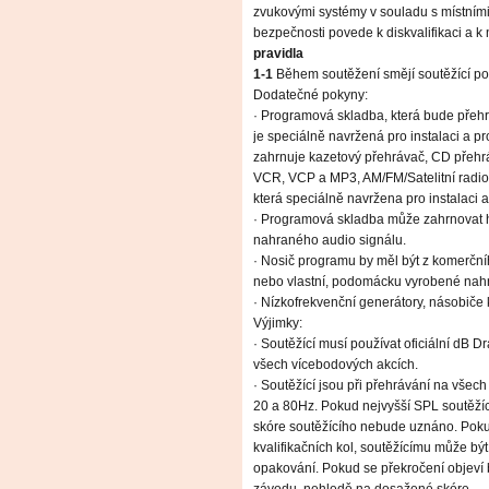
zvukovými systémy v souladu s místním
bezpečnosti povede k diskvalifikaci a 
pravidla
1-1
Během soutěžení smějí soutěžící po
Dodatečné pokyny:
· Programová skladba, která bude přehr
je speciálně navržená pro instalaci a p
zahrnuje kazetový přehrávač, CD přehr
VCR, VCP a MP3, AM/FM/Satelitní radiové
která speciálně navržena pro instalaci 
· Programová skladba může zahrnovat hud
nahraného audio signálu.
· Nosič programu by měl být z komerčního
nebo vlastní, podomácku vyrobené nahr
· Nízkofrekvenční generátory, násobiče
Výjimky:
· Soutěžící musí používat oficiální dB
všech vícebodových akcích.
· Soutěžící jsou při přehrávání na všec
20 a 80Hz. Pokud nejvyšší SPL soutěží
skóre soutěžícího nebude uznáno. Poku
kvalifikačních kol, soutěžícímu může b
opakování. Pokud se překročení objeví 