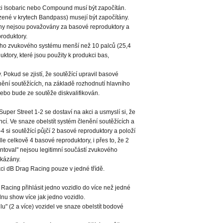
ci Isobaric nebo Compound musí být započítán.
zené v krytech Bandpass) musejí být započítány.
uchy nejsou považovány za basové reproduktory a
roduktory.
ního zvukového systému menší než 10 palců (25,4
ktory, které jsou použity k produkci bas,
 Pokud se zjistí, že soutěžící upravil basové
enění soutěžících, na základě rozhodnutí hlavního
nebo bude ze soutěže diskvalifikován.
 Super Street 1-2 se dostaví na akci a usmyslí si, že
encí. Ve snaze obelstít systém členění soutěžících a
-4 si soutěžící půjčí 2 basové reproduktory a položí
le celkově 4 basové reproduktory, i přes to, že 2
ntoval" nejsou legitimní součástí zvukového
akázány.
ci dB Drag Racing pouze v jedné třídě.
Racing přihlásit jedno vozidlo do více než jedné
jednu show více jak jedno vozidlo.
ilu" (2 a více) vozidel ve snaze obelstít bodové