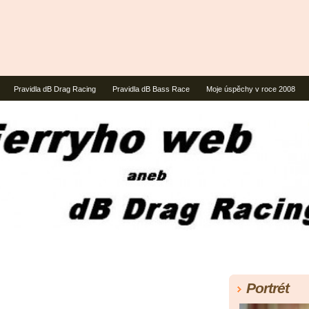
Pravidla dB Drag Racing
Pravidla dB Bass Race
Moje úspěchy v roce 2008
Portrét