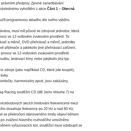
i právními předpisy. Zjevné zanedbávání
k následnému vyhoštění z akce.
Část 1 – Obecná
užít programovou skladbu dle svého výběru.
ávána, musí mít původ ve zdrojové jednotce, která
rovoz ve 12-voltovém zvukovém prostředí. To
ávač a měnič, DVD přehrávač a měnič, jednotky
 přijímače a jakékoliv jiné přehrávací zařízení,
a provoz ve 12-voltovém zvukovém prostředí.
bu, testovací tóny, nebo jakýkoliv jiný typ
 zdroje (jako například CD, které jste koupili),
ávky.
 kmitočtu, harmonizéry apod. jsou zakázány.
 Drag Racing soutěžní CD (dB Jams Volume 7) na
h vicebodových akcích limitováni frekvencemi mezi
cího dosahuje frekvence po 20 Hz a nad 80 Hz,
d se překročení stanoveného limitu objeví během
ýt po zvážení hlavního rozhodčího umožněno
během vyřazovacích kol, soutěžící musí odstoupit ze