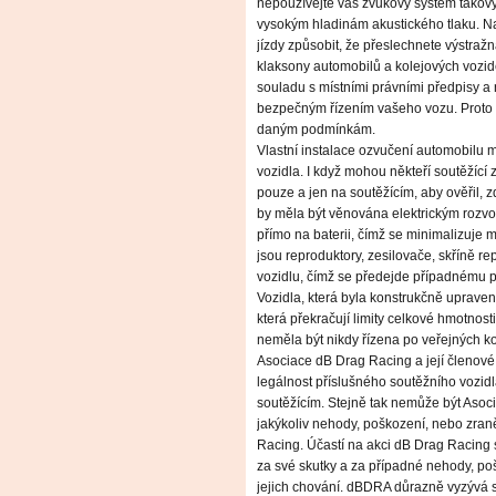
nepoužívejte váš zvukový systém takový
vysokým hladinám akustického tlaku. N
jízdy způsobit, že přeslechnete výstra
klaksony automobilů a kolejových vozid
souladu s místními právními předpisy a 
bezpečným řízením vašeho vozu. Proto 
daným podmínkám.
Vlastní instalace ozvučení automobilu m
vozidla. I když mohou někteří soutěžící
pouze a jen na soutěžícím, aby ověřil, 
by měla být věnována elektrickým rozvo
přímo na baterii, čímž se minimalizuje
jsou reproduktory, zesilovače, skříně r
vozidlu, čímž se předejde případnému p
Vozidla, která byla konstrukčně uprave
která překračují limity celkové hmotnost
neměla být nikdy řízena po veřejných k
Asociace dB Drag Racing a její členov
legálnost příslušného soutěžního vozid
soutěžícím. Stejně tak nemůže být Asoc
jakýkoliv nehody, poškození, nebo zran
Racing. Účastí na akci dB Drag Racing 
za své skutky a za případné nehody, po
jejich chování. dBDRA důrazně vyzývá so