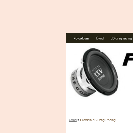
Fotoalbum
Úvod
dB drag racing
Úvod
»
Pravidla dB Drag Racing