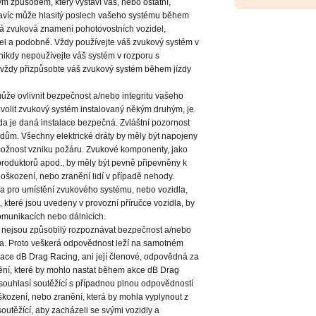
m způsobem, který vystaví vás, nebo ostatní,
avíc může hlasitý poslech vašeho systému během
žná zvuková znamení pohotovostních vozidel,
el a podobně. Vždy používejte váš zvukový systém v
nikdy nepoužívejte váš systém v rozporu s
vždy přizpůsobte váš zvukový systém během jízdy
ůže ovlivnit bezpečnost a/nebo integritu vašeho
 zvolit zvukový systém instalovaný někým druhým, je
zda je daná instalace bezpečná. Zvláštní pozornost
dům. Všechny elektrické dráty by měly být napojeny
 možnost vzniku požáru. Zvukové komponenty, jako
eproduktorů apod., by měly být pevně připevněny k
oškození, nebo zranění lidí v případě nehody.
na pro umístění zvukového systému, nebo vozidla,
i, které jsou uvedeny v provozní příručce vozidla, by
omunikacích nebo dálnicích.
é nejsou způsobilý rozpoznávat bezpečnost a/nebo
la. Proto veškerá odpovědnost leží na samotném
iace dB Drag Racing, ani její členové, odpovědná za
ění, které by mohlo nastat během akce dB Drag
souhlasí soutěžící s případnou plnou odpovědností
škození, nebo zranění, která by mohla vyplynout z
utěžící, aby zacházeli se svými vozidly a