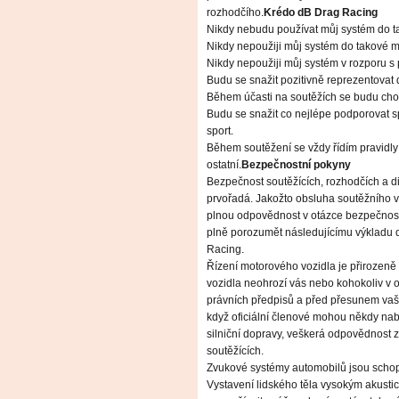
rozhodčího.
Krédo dB Drag Racing
Nikdy nebudu používat můj systém do ta
Nikdy nepoužiji můj systém do takové mí
Nikdy nepoužiji můj systém v rozporu s 
Budu se snažit pozitivně reprezentovat
Během účasti na soutěžích se budu cho
Budu se snažit co nejlépe podporovat sp
sport.
Během soutěžení se vždy řídím pravidly d
ostatní.
Bezpečnostní pokyny
Bezpečnost soutěžících, rozhodčích a d
prvořadá. Jakožto obsluha soutěžního v
plnou odpovědnost v otázce bezpečnosti 
plně porozumět následujícímu výkladu 
Racing.
Řízení motorového vozidla je přirozeně
vozidla neohrozí vás nebo kohokoliv v 
právních předpisů a před přesunem vašeh
když oficiální členové mohou někdy nabíz
silniční dopravy, veškerá odpovědnost z
soutěžících.
Zvukové systémy automobilů jsou schop
Vystavení lidského těla vysokým akust