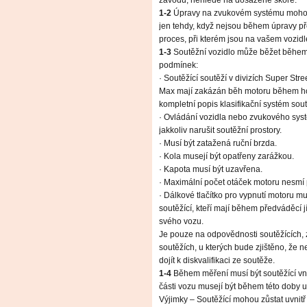
závodu, nehledě na dosažené skóre.
1-2
Úpravy na zvukovém systému mohou 
jen tehdy, když nejsou během úpravy pře
proces, při kterém jsou na vašem vozid
1-3
Soutěžní vozidlo může běžet během 
podmínek:
· Soutěžící soutěží v divizích Super Stre
Max mají zakázán běh motoru během hod
kompletní popis klasifikační systém sout
· Ovládání vozidla nebo zvukového syst
jakkoliv narušit soutěžní prostory.
· Musí být zatažená ruční brzda.
· Kola musejí být opatřeny zarážkou.
· Kapota musí být uzavřena.
· Maximální počet otáček motoru nesmí
· Dálkové tlačítko pro vypnutí motoru mu
soutěžící, kteří mají během předváděcí 
svého vozu.
Je pouze na odpovědnosti soutěžících
soutěžích, u kterých bude zjištěno, že 
dojít k diskvalifikaci ze soutěže.
1-4
Během měření musí být soutěžící vně
části vozu musejí být během této doby 
Výjimky – Soutěžící mohou zůstat uvnit