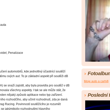
 auta
avidel, Penalizace
čení automobilů, kde jednotlivý účastnící soutěží
Fotoalbu
stému svých aut. To je základní aspekt při soutěži dB
Moje auto a carhifi
se snaží zajistit, aby byla pravidla pro soutěž v dB
vala všechny aspekty. I tak se ale může stát, že
Poslední 
eden nějaký způsob aplikace nebo typ zařízení.
ního rozhodčího, aby učinil rozhodnutí, zda je daná
ag Racing. Povinností soutěžícího je rozumět
t se jakýmikoliv rozhodnutími hlavního