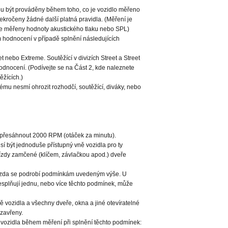
být prováděny během toho, co je vozidlo měřeno
kročeny žádné další platná pravidla. (Měření je
le měřeny hodnoty akustického tlaku nebo SPL)
hodnocení v případě splnění následujících
et nebo Extreme. Soutěžící v divizích Street a Street
nocení. (Podívejte se na Část 2, kde naleznete
ěžících.)
ému nesmí ohrozit rozhodčí, soutěžící, diváky, nebo
 přesáhnout 2000 RPM (otáček za minutu).
sí být jednoduše přístupný vně vozidla pro ty
jízdy zamčené (klíčem, závlačkou apod.) dveře
, zda se podrobí podmínkám uvedeným výše. U
nesplňují jednu, nebo více těchto podmínek, může
 vozidla a všechny dveře, okna a jiné otevíratelné
uzavřeny.
ř vozidla během měření při splnění těchto podmínek: